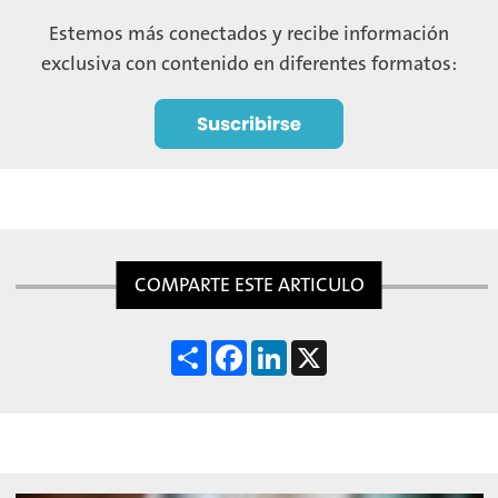
Estemos más conectados y recibe información
exclusiva con contenido en diferentes formatos:
COMPARTE ESTE ARTICULO
S
F
L
X
h
a
i
a
c
n
r
e
k
e
b
e
o
d
o
I
k
n