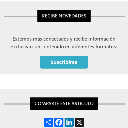
RECIBE NOVEDADES
Estemos más conectados y recibe información
exclusiva con contenido en diferentes formatos:
COMPARTE ESTE ARTICULO
S
F
L
X
h
a
i