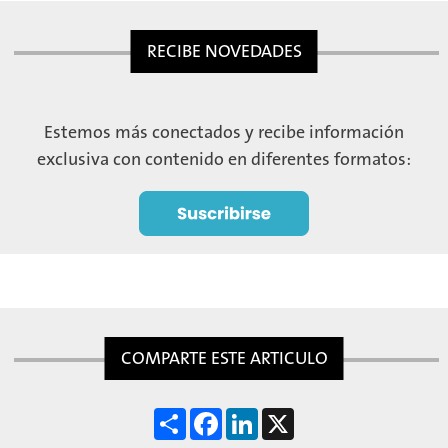
RECIBE NOVEDADES
Estemos más conectados y recibe información
exclusiva con contenido en diferentes formatos:
COMPARTE ESTE ARTICULO
S
F
L
X
h
a
i