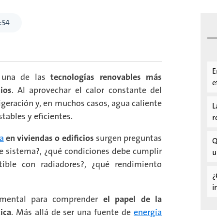
:
54
E
 una de las
tecnologías renovables más
e
ios
. Al aprovechar el calor constante del
rigeración y, en muchos casos, agua caliente
L
tables y eficientes.
r
a
en viviendas o edificios
surgen preguntas
Q
e sistema?, ¿qué condiciones debe cumplir
u
atible con radiadores?, ¿qué rendimiento
¿
i
damental para comprender
el papel de la
ica
. Más allá de ser una fuente de
energía