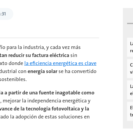
5
:
31
L
ío para la industria, y cada vez más
r
an reducir su factura eléctrica
sin
exto donde
la eficiencia energética es clave
C
dustrial con
energía solar
se ha convertido
v
sostenibles.
L
a a partir de una fuente inagotable como
e
s, mejorar la independencia energética y
E
vance de la tecnología fotovoltaica y la
t
rado la adopción de estas soluciones en