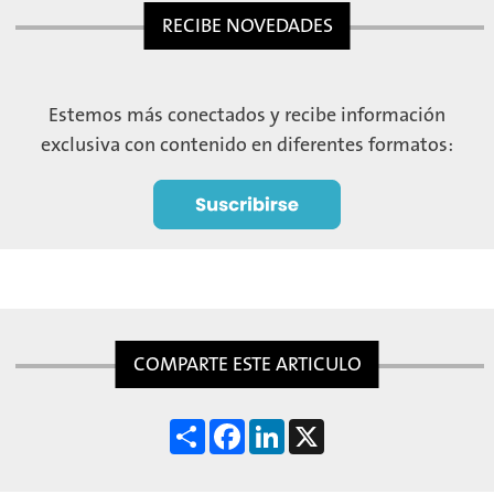
RECIBE NOVEDADES
Estemos más conectados y recibe información
exclusiva con contenido en diferentes formatos:
COMPARTE ESTE ARTICULO
S
F
L
X
h
a
i
a
c
n
r
e
k