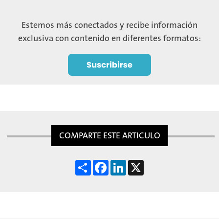
Estemos más conectados y recibe información
exclusiva con contenido en diferentes formatos:
COMPARTE ESTE ARTICULO
S
F
L
X
h
a
i
a
c
n
r
e
k
e
b
e
o
d
o
I
k
n