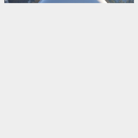
¿Cómo se genera biogás a partir de
aguas residuales?
Descubre cómo se genera biogás de aguas residuales:
proceso, beneficios y usos. Una solución sostenible que
convierte residuos en energía ...
Ver más >
Tiempo de lectura aproximado: 3 min.